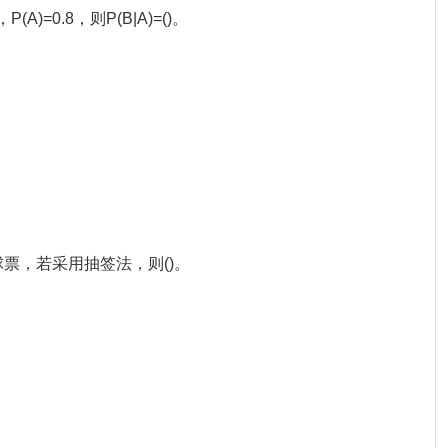
(A)=0.8，则P(B|A)=()。
球票，若采用抽签法，则()。