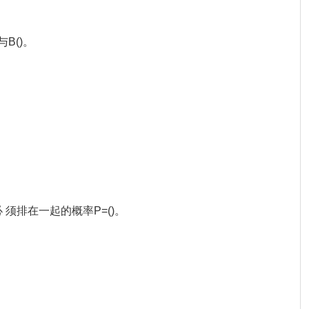
B()。
 须排在一起的概率P=()。