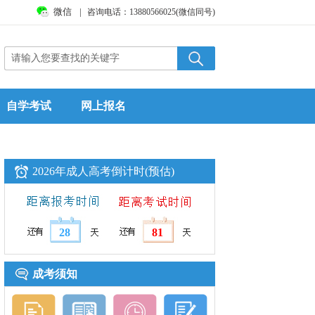
微信
|
咨询电话：13880566025(微信同号)
自学考试
网上报名
2026年成人高考倒计时(预估)
28
81
成考须知