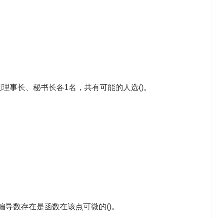
、副理事长、秘书长各1名，共有可能的人选()。
y)处的偏导数存在是函数在该点可微的()。