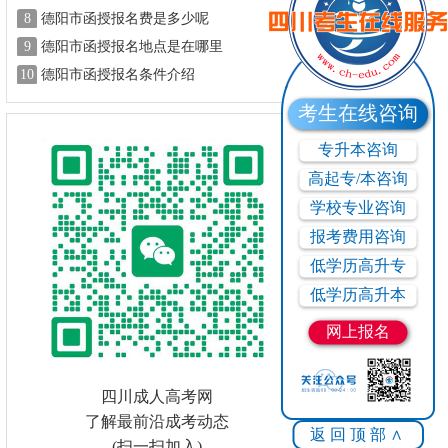
8
德阳市函授报名费是多少呢
9
德阳市函授报名地点是在哪里
10
德阳市函授报名条件介绍
考生在线咨询
专升本咨询
高起专/本咨询
学校专业咨询
报考费用咨询
低学历高升专
低学历高升本
网上报名
四川成人高考网
了解最前沿成考动态
返回顶部∧
(扫一扫加入)