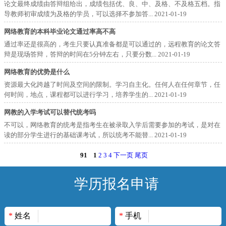
论文最终成绩由答辩组给出，成绩包括优、良、中、及格、不及格五档。指
导教师初审成绩为及格的学员，可以选择不参加答...
2021-01-19
网络教育的本科毕业论文通过率高不高
通过率还是很高的，考生只要认真准备都是可以通过的，远程教育的论文答
辩是现场答辩，答辩的时间在5分钟左右，只要分数...
2021-01-19
网络教育的优势是什么
资源最大化跨越了时间及空间的限制。学习自主化。任何人在任何章节，任
何时间，地点，课程都可以进行学习，培养学生的...
2021-01-19
网教的入学考试可以替代统考吗
不可以，网络教育的统考是指考生在被录取入学后需要参加的考试，是对在
读的部分学生进行的基础课考试，所以统考不能替...
2021-01-19
91
1
2
3
4
下一页
尾页
学历报名申请
*
姓名
*
手机