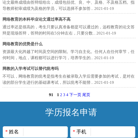
论文最终成绩由答辩组给出，成绩包括优、良、中、及格、不及格五档。指
导教师初审成绩为及格的学员，可以选择不参加答...
2021-01-19
网络教育的本科毕业论文通过率高不高
通过率还是很高的，考生只要认真准备都是可以通过的，远程教育的论文答
辩是现场答辩，答辩的时间在5分钟左右，只要分数...
2021-01-19
网络教育的优势是什么
资源最大化跨越了时间及空间的限制。学习自主化。任何人在任何章节，任
何时间，地点，课程都可以进行学习，培养学生的...
2021-01-19
网教的入学考试可以替代统考吗
不可以，网络教育的统考是指考生在被录取入学后需要参加的考试，是对在
读的部分学生进行的基础课考试，所以统考不能替...
2021-01-19
91
1
2
3
4
下一页
尾页
学历报名申请
*
姓名
*
手机