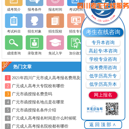
成考简介
报考条件
报名时间
考试时间
考生在线咨询
考试科目
招生对象
招生院校
招生专业
专升本咨询
高起专/本咨询
成绩查询
录取查询
免试入学
加分政策
学校专业咨询
热门文章
报考费用咨询
低学历高升专
1
2021年四川广元市成人高考报名费用及报
名方式
低学历高升本
2
广元成人高考大专院校有哪些
3
广元市函授报名费贵吗
网上报名
4
广元市函授报名地点是在哪里
5
广元市函授报名条件介绍
6
广元成人高考报名时间是什么时候呢
返回顶部∧
7
广元成人高考报名院校都有哪些