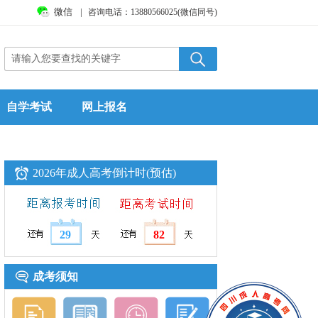
微信
|
咨询电话：13880566025(微信同号)
自学考试
网上报名
2026年成人高考倒计时(预估)
29
82
成考须知