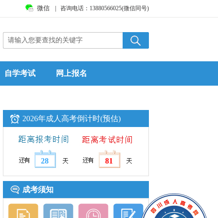
微信
|
咨询电话：13880566025(微信同号)
自学考试
网上报名
2026年成人高考倒计时(预估)
28
81
成考须知