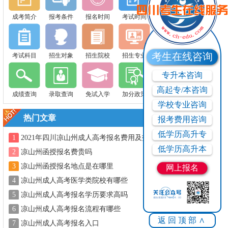
成考简介
报考条件
报名时间
考试时间
考生在线咨询
考试科目
招生对象
招生院校
招生专业
专升本咨询
高起专/本咨询
成绩查询
录取查询
免试入学
加分政策
学校专业咨询
热门文章
报考费用咨询
低学历高升专
1
2021年四川凉山州成人高考报名费用及报
名方式
低学历高升本
2
凉山州函授报名费贵吗
3
凉山州函授报名地点是在哪里
网上报名
4
凉山州成人高考医学类院校有哪些
5
凉山州成人高考报名学历要求高吗
6
凉山州成人高考报名流程有哪些
返回顶部∧
7
凉山州成人高考报名入口