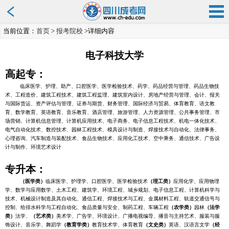
当前位置：
首页
>
报考院校
>详细内容
电子科技大学
高起专：
临床医学、护理、助产、口腔医学、医学检验技术、药学、药品经营与管理、药品生物技
术、工程造价、建筑工程技术、建筑工程监理、建筑室内设计、房地产经营与管理、会计、报关
与国际货运、资产评估与管理、证券与期货、财务管理、国际经济与贸易、体育教育、语文教
育、数学教育、英语教育、音乐教育、酒店管理、旅游管理、人力资源管理、公共事务管理、市
场营销、计算机信息管理、计算机应用技术、电子商务、电子信息工程技术、机电一体化技术、
电气自动化技术、数控技术、园林工程技术、模具设计与制造、焊接技术与自动化、法律事务、
心理咨询、汽车制造与装配技术、食品生物技术、应用化工技术、空中乘务、通信技术、广告设
计与制作、环境艺术设计
专升本：
（医学类）
临床医学、护理学、口腔医学、医学检验技术
（理工类）
应用化学、应用物理
学、数学与应用数学、土木工程、建筑学、环境工程、城乡规划、电子信息工程、计算机科学与
技术、机械设计制造及其自动化、通信工程、焊接技术与工程、金属材料工程、轨道交通信号与
控制、给排水科学与工程自动化、食品质量与安全、制药工程、车辆工程
（农学类）
园林
（法学
类）
法学、
（艺术类）
美术学、广告学、环境设计、广播电视编导、播音与主持艺术、服装与服
饰设计、音乐学、舞蹈学
（教育学类）
教育技术学、体育教育
（文史类）
英语、汉语言文学
（经