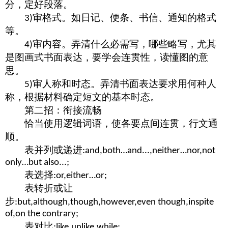
分，定好段落。
审格式。如日记、便条、书信、通知的格式
3)
等。
审内容。弄清什么必需写，哪些略写，尤其
4)
是图画式书面表达，要学会连贯性，读懂图的意
思。
审人称和时态。弄清书面表达要求用何种人
5)
称，根据材料确定短文的基本时态。
第二招：衔接流畅
恰当使用逻辑词语，使各要点间连贯，行文通
顺。
表并列或递进
:and,both…and...,neither…nor,not
only…but also...;
表选择
:or,either…or;
表转折或让
步
:but,although,though,however,even though,inspite
of,on the contrary;
表对比
:like,unlike,while;