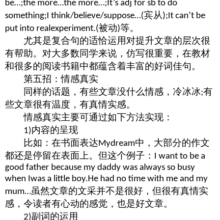
be…;the more…the more…;It’s adj for sb to do
宾从
something;I think/believe/suppose…(
);It can’t be
被动
等。
put into realexperiment.(
)
尤其是复合句的适恰运用对提升文章的层次很
有帮助。对大多数同学来说，仿写很重要，在教材
和很多的阅读书籍中都蕴含着丰富的好词佳句。
第五招：情感真实
同样的话题，有些文章没什么情感，冷冰冰
有
;
些文章很有温度，有真情实感。
情感真实主要可通过如下方法实现：
内容的呈现
1)
比如：在书面表达
中，大部分的作文
Mydream
都还是停留在表面上。但这个例子：
I want to be a
good father because my daddy was always so busy
when Iwas a little boy.He had no time with me and my
虽然文章的文采并不是很好，但很有真情实
mum…
感，令读者有心动的感觉，也是好文章。
副词的运用
2)