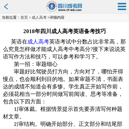
当前位置：
首页
>
成人高考
>详细内容
2018年四川成人高考英语备考技巧
英语
在
成人高考
英语考试中
分数占比非常高
，那
么究竟怎样做才能
成人高考中考高分
?
接下来说说
英
语写作方法和技巧，
可以
参考和学习下。
第一招：审题细心
审题好比驾驶员打方向，方向对了，哪怕开得
慢点，也会顺利到目的地。如果审题不清，书面表
达的成绩不知道会有多惨。学生真正开始写作前，
必须花相当一部分时间做写前阅读、思考等准备，
包含以下四方面：
审体裁。根据情景提示首先要弄清写何种题
1)
材文章。
审结构。明确开始部分、正文部分和结尾部
2)