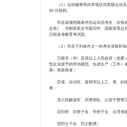
（1）运动健将和武术项目武英级运动员称
30 分投档。
符合该项照顾条件的运动员考生，在报名时须
定表》，并附获奖证书复印件、国家体育总局官
日前送省教育考试院。
（2）符合下列条件之一的考生录取时加 2
①获市（州）及其以上人民政府（党委）
型企业授予的劳动模范、先进生产（工作）
果）奖获得者；
②省、自治区、直辖市以上工、青、妇组织授
者；
③人民解放军、武警部队、公安干警荣立
④归侨、归侨子女、华侨子女、台湾省
⑤烈士子女、烈士配偶；