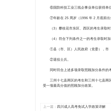
⑥国防科技工业三线企事业单位获得单位
⑦年龄在 25 周岁（1996 年 2 月底前
（3）攀枝花市东区、西区的考生录取时加 
（4）符合下列条件之一的考生录取时加 1
①县（市、区）人民政府（党委），市（
②退役士兵。
同时符合上述多项录取照顾加分条件的考
三州十七县两区的考生和三州十七县两区
受一项最高分值的照顾加分政策。
上一篇：
四川成人高考免试入学政策详解