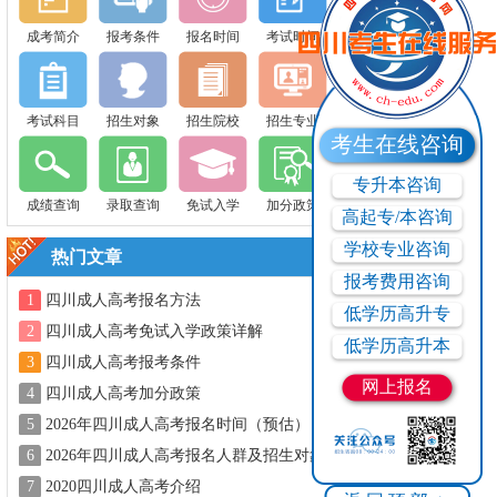
成考简介
报考条件
报名时间
考试时间
考试科目
招生对象
招生院校
招生专业
考生在线咨询
专升本咨询
成绩查询
录取查询
免试入学
加分政策
高起专/本咨询
学校专业咨询
热门文章
报考费用咨询
1
四川成人高考报名方法
低学历高升专
2
四川成人高考免试入学政策详解
低学历高升本
3
四川成人高考报考条件
网上报名
4
四川成人高考加分政策
5
2026年四川成人高考报名时间（预估）
6
2026年四川成人高考报名人群及招生对象
7
2020四川成人高考介绍