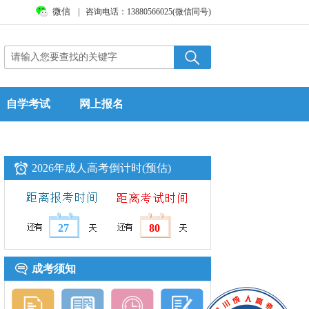
微信
|
咨询电话：13880566025(微信同号)
自学考试
网上报名
2026年成人高考倒计时(预估)
27
80
成考须知