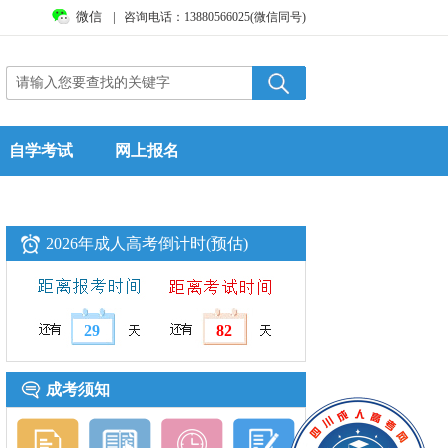
微信
|
咨询电话：13880566025(微信同号)
自学考试
网上报名
2026年成人高考倒计时(预估)
29
82
成考须知