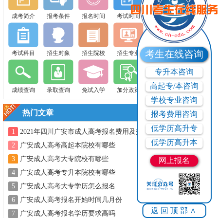
成考简介
报考条件
报名时间
考试时间
考生在线咨询
考试科目
招生对象
招生院校
招生专业
专升本咨询
高起专/本咨询
成绩查询
录取查询
免试入学
加分政策
学校专业咨询
热门文章
报考费用咨询
低学历高升专
1
2021年四川广安市成人高考报名费用及报
名方式
低学历高升本
2
广安成人高考高起本院校有哪些
3
广安成人高考大专院校有哪些
网上报名
4
广安成人高考专升本院校有哪些
5
广安成人高考大专学历怎么报名
6
广安成人高考报名开始时间几月份
返回顶部∧
7
广安成人高考报名学历要求高吗