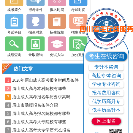
成考简介
报考条件
报名时间
考试时间
考试科目
招生对象
招生院校
招生专业
成绩查询
录取查询
免试入学
加分政策
考生在线咨询
专升本咨询
热门文章
高起专/本咨询
1
2020年眉山成人高考报名时间及条件
学校专业咨询
2
眉山成人高考本科院校有哪些
报考费用咨询
3
眉山成人高考报名学历要求高吗
低学历高升专
4
眉山市函授报名条件介绍
低学历高升本
5
眉山成人高考报名院校都有哪些
网上报名
6
眉山成人高考大专院校有哪些
7
眉山成人高考大专学历怎么报名