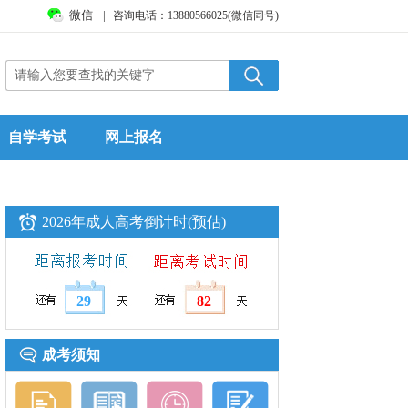
微信
|
咨询电话：13880566025(微信同号)
自学考试
网上报名
2026年成人高考倒计时(预估)
29
82
成考须知