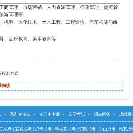
工商管理、市场营销、人力资源管理、行政管理、物流管
旅游管理等
、机电一体化技术、土木工程、工程造价、汽车检测与维
育、音乐教育、美术教育等
及报名方式
关阅读
讯
-
高升专专业
-
专升本专业
-
自学考试
-
招生问答
-
成绩查
江成考
|
宜宾成考
|
泸州成考
|
攀枝花成考
|
资阳成考
|
乐山成考
|
雅安成