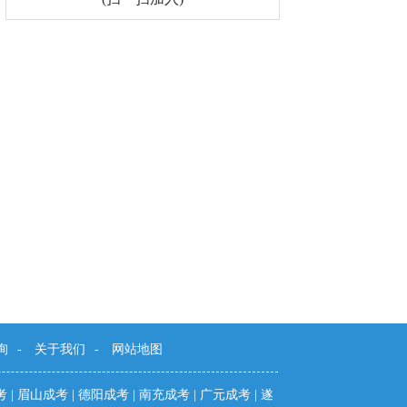
询
-
关于我们
-
网站地图
考
|
眉山成考
|
德阳成考
|
南充成考
|
广元成考
|
遂