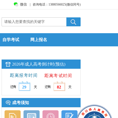
微信
|
咨询电话：13880566025(微信同号)
自学考试
网上报名
2026年成人高考倒计时(预估)
29
82
成考须知