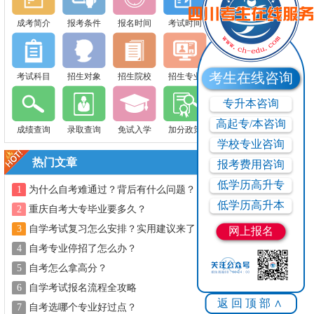
成考简介
报考条件
报名时间
考试时间
考生在线咨询
考试科目
招生对象
招生院校
招生专业
专升本咨询
高起专/本咨询
成绩查询
录取查询
免试入学
加分政策
学校专业咨询
热门文章
报考费用咨询
低学历高升专
1
为什么自考难通过？背后有什么问题？
低学历高升本
2
重庆自考大专毕业要多久？
3
自学考试复习怎么安排？实用建议来了！
网上报名
4
自考专业停招了怎么办？
5
自考怎么拿高分？
6
自学考试报名流程全攻略
返回顶部∧
7
自考选哪个专业好过点？