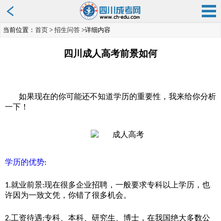
当前位置：
首页
>
招生问答
>详细内容
四川成人高考前景如何
如果现在的你
可能
还不知道学历的重要性，我来给你分析
一下！
学历的优势
:
就业前景
现在
很多企业招聘，
一般
要求专科以上学历，也
1.
:
许因为一致文凭，你错了很多机会。
工资待遇
专科
、
本科
、
研究生
、
博士，
在
我国
绝大多数
公
2.
: