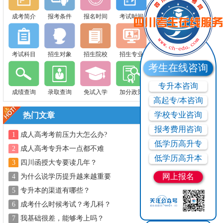
成考简介
报考条件
报名时间
考试时间
考试科目
招生对象
招生院校
招生专业
考生在线咨询
专升本咨询
成绩查询
录取查询
免试入学
加分政策
高起专/本咨询
学校专业咨询
热门文章
报考费用咨询
1
成人高考考前压力大怎么办?
低学历高升专
2
成人高考专升本一点都不难
低学历高升本
3
四川函授大专要读几年？
网上报名
4
为什么说学历提升越来越重要
5
专升本的渠道有哪些？
6
成考什么时候考试？考几科？
7
我基础很差，能够考上吗？