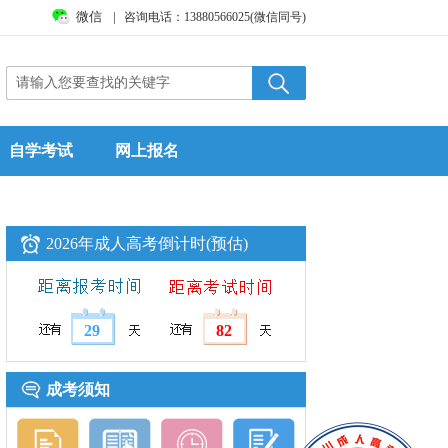
微信
|
咨询电话：13880566025(微信同号)
自学考试
网上报名
2026年成人高考倒计时(预估)
29
82
成考须知