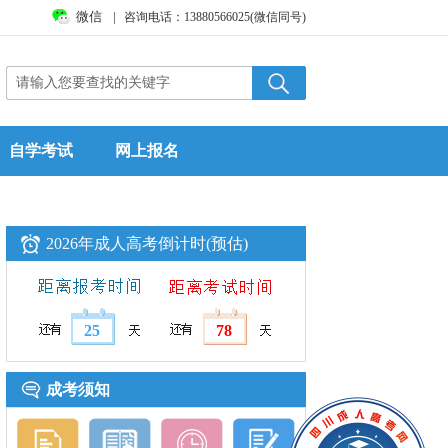
微信
|
咨询电话：13880566025(微信同号)
自学考试
网上报名
2026年成人高考倒计时(预估)
25
78
成考须知