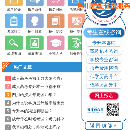
成考简介
报考条件
报名时间
考试时间
考生在线咨询
考试科目
招生对象
招生院校
招生专业
专升本咨询
高起专/本咨询
成绩查询
录取查询
免试入学
加分政策
学校专业咨询
热门文章
报考费用咨询
低学历高升专
1
成人高考考前压力大怎么办?
低学历高升本
2
成人高考专升本一点都不难
3
四川函授大专要读几年？
网上报名
4
为什么说学历提升越来越重要
5
专升本的渠道有哪些？
6
成考什么时候考试？考几科？
返回顶部∧
7
我基础很差，能够考上吗？