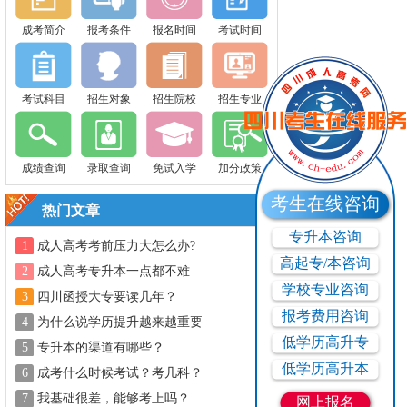
成考简介
报考条件
报名时间
考试时间
考试科目
招生对象
招生院校
招生专业
成绩查询
录取查询
免试入学
加分政策
考生在线咨询
热门文章
专升本咨询
1
成人高考考前压力大怎么办?
高起专/本咨询
2
成人高考专升本一点都不难
学校专业咨询
3
四川函授大专要读几年？
报考费用咨询
4
为什么说学历提升越来越重要
低学历高升专
5
专升本的渠道有哪些？
低学历高升本
6
成考什么时候考试？考几科？
7
我基础很差，能够考上吗？
网上报名