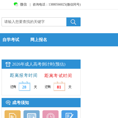
微信
|
咨询电话：13880566025(微信同号)
自学考试
网上报名
2026年成人高考倒计时(预估)
28
81
成考须知