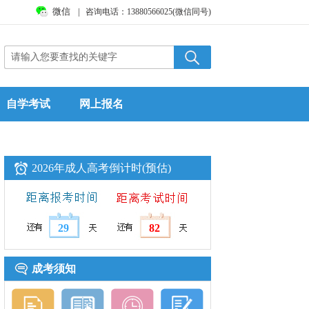
微信
|
咨询电话：13880566025(微信同号)
自学考试
网上报名
2026年成人高考倒计时(预估)
29
82
成考须知