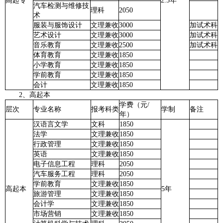
高起专
2.5年
汽车检测与维修技
理科
2050
术
服装与服饰设计
文理兼收
3000
加试术科
艺术设计
文理兼收
3000
加试术科
音乐教育
文理兼收
2500
加试术科
体育教育
文理兼收
1850
小学教育
文理兼收
1850
学前教育
文理兼收
1850
会计
文理兼收
1850
2、高起本
学费（元/
层次
专业名称
报考科类
学制
备注
年）
汉语言文学
文科
1850
法学
文理兼收
1850
行政管理
文理兼收
1850
英语
文理兼收
1850
电子信息工程
理科
2050
汽车服务工程
理科
2050
学前教育
文理兼收
1850
高起本
5年
旅游管理
文理兼收
1850
会计学
文理兼收
1850
市场营销
文理兼收
1850