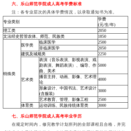
六、乐山师范学院成人高考学费标准
注：各专业层次的具体学费情况，以录取通知书为准。
学费
专业类别
(元/生/年)
理工类
2050
文法经史哲管农体、师范、民族类
1850
临床医学
2500
医学类
非临床医学
2050
建筑及城规类
2250
表演（音乐表演、影视表演、戏
剧表演、舞蹈表演）、编导、作
5000
曲、美术
特殊类
播音主持、动画、影像、艺术理
4000
艺术类
论
形象设计、中国书法、艺术设计
3000
(含服装)
艺术教育、管理、影像工程
2500
体育类
运动训练、民族传统体育类
3000
七、乐山师范学院成人高考
毕业学历
在规定时间内，修完教学计划所列的全部课程且合格，并完