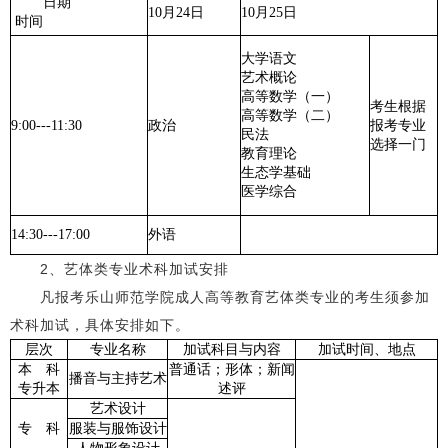
日期
10月24日
10月25日
时间
大学语文
艺术概论
高等数学（一）
考生根据
高等数学（二）
9:00---11:30
政治
报考专业
民法
选择一门
教育理论
生态学基础
医学综合
14:30---17:00
外语
2、艺体类专业术科加试安排
凡报考乐山师范学院成人高等教育艺体类专业的考生须参加
术科加试，具体安排如下。
层次
专业名称
加试科目与内容
加试时间、地点
本 科
普通话；形体；新闻
播音与主持艺术
专升本
述评
艺术设计
专 科
服装与服饰设计