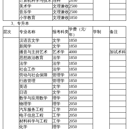
计算机科学与技术
理科
2050
美术学
文理兼收
2500
音乐学
文理兼收
2500
小学教育
文理兼收
1850
3、专升本
学费（元/
层次
专业名称
报考科类
学制
备注
年）
汉语言文学
文学
1850
新闻学
文学
1850
播音与主持艺术
艺术学
4000
加试术科
思想政治教育
法学
1850
法学
法学
1850
社会工作
法学
1850
劳动与社会保障
管理学
1850
行政管理
管理学
1850
英语
文学
1850
日语
文学
1850
数学与应用数学
理学
2050
物理学
理学
2050
汽车服务工程
工学
2050
电子信息工程
工学
2050
材料科学与工程
工学
2050
化学
理学
2050