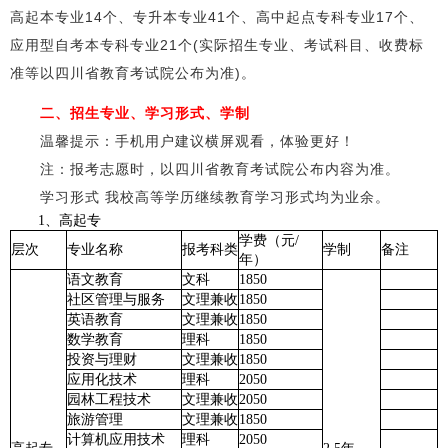
高起本专业14个、专升本专业41个、高中起点专科专业17个、
应用型自考本专科专业21个(实际招生专业、考试科目、收费标
准等以四川省教育考试院公布为准)。
二、招生专业、学习形式、学制
温馨提示：手机用户建议横屏观看，体验更好！
注：报考志愿时，以四川省教育考试院公布内容为准。
学习形式 我校高等学历继续教育学习形式均为业余。
1、高起专
学费（元/
层次
专业名称
报考科类
学制
备注
年）
语文教育
文科
1850
社区管理与服务
文理兼收
1850
英语教育
文理兼收
1850
数学教育
理科
1850
投资与理财
文理兼收
1850
应用化技术
理科
2050
园林工程技术
文理兼收
2050
旅游管理
文理兼收
1850
计算机应用技术
理科
2050