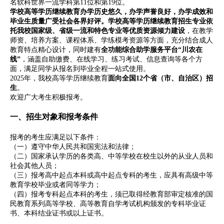
名软科世界一流学科第11位和第19位。
学校高等学历继续教育办学历史
悠久，
办学声誉良好
，
办学
成效
和
毕业生
质量
广受社会各界
好评
。学校高等学历继续教育招生专业依
托我校国家级、省级一流和特色专业等优质资源倾力建设
，在教学
师资、培养方案、课程体系、学练模考资源等方面，充分结合成人
教育特点精心设计，同时建有
全功能综合助学服务平台“川农在
线”
，涵盖自助缴费、在线学习、练习考试、信息查询等各个方
面，满足同学从报名到毕业全程一站式使用。
2025年，我校高等学历继续教育
面向全国
12
个省（市、自治区）招
生
。
欢迎广大考生积极报考。
一、招生对象和报考条件
报考的考生应满足以下条件：
（一）遵守中华人民共和国宪法和法律；
（二）国家承认学历的各类高、中等学校在校生以外的从业人员和
社会其他人员；
（三）报考高中起点本科或高中起点专科的考生，应具有高级中等
教育学校毕业或者同等学力；
（四）报考专科起点本科的考生，须已取得经教育部审定核准的国
民教育系列高等学校、高等教育自学考试机构颁发的专科毕业证
书、本科结业证书或以上证书。