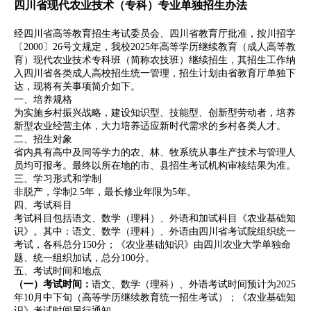
四川省现代农业技术（专科）专业单独招生办法
经四川省高等教育招生考试委员会、四川省教育厅批准，按川招字
〔2000〕26号文规定，我校2025年高等学历继续教育（成人高等教
育）现代农业技术专科班（简称农技班）继续招生，其招生工作纳
入四川省各类成人高校招生统一管理，招生计划由省教育厅单独下
达，现将有关事项简介如下。
一、培养规格
为实施乡村振兴战略，建设知识型、技能型、创新型劳动者，培养
新型农业经营主体，大力培养适应新时代需求的乡村各类人才。
二、招生对象
省内具有高中及同等学力的农、林、牧系统从事生产技术与管理人
员均可报考。最终以所在地的市、县招生考试机构审核结果为准。
三、学习形式和学制
非脱产，学制2.5年，最长修业年限为5年。
四、考试科目
考试科目包括语文、数学（理科）、外语和加试科目《农业基础知
识》。其中：语文、数学（理科）、外语由四川省考试院组织统一
考试，各科总分150分；《农业基础知识》由四川农业大学单独命
题、统一组织加试，总分100分。
五、考试时间和地点
（一）考试时间：
语文、数学（理科）、外语考试时间预计为2025
年10月中下旬（高等学历继续教育统一招生考试）；《农业基础知
识》考试时间另行通知。