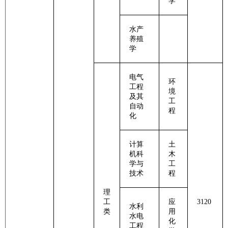
学
水产
养殖
学
电气
环
工程
境
及其
工
自动
程
化
计算
土
机科
木
学与
工
技术
程
理
工
应
3120
水利
类
用
水电
化
工程