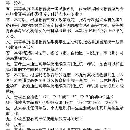
答：没有。
五、高等学历继续教育统一考试报名时，尚未取得国民教育系列专
科毕业证书者能否报考专科起点本科专业？
答：不可以。根据教育部有关政策规定，报考专科起点本科的考生
必须是已取得经教育部审定核准的国民教育系列高等学校、高等教
育自学考试机构颁发的专科毕业证书、本科结业证书或以上证书的
人员。
六、高等学历继续教育法学类学生是否可以报名参加国家统一法律
职业资格考试？
答：具体情况以司法部、各省（市、自治区）司法厅、市（州）司
法局通知为准。
七、若考生未通过高等学历继续教育招生统一考试，是否可以和正
式录取的学生同时到学校就读？
答：不可以。根据我省教育厅的规定，不允许高校招收超前生，即
考生若未通过高等学历继续教育招生统一考试，不可以在校进行专
业学习，必须通过高等学历继续教育招生统一考试并被录取后才能
就读。
八、贵校是否招收“1+2”、“2+2”或“1+3”、“2+3”的初中学生？
答：我校从未面向社会招收所谓“1+2”、“2+2”或“1+3”、“2+3”学
生，从未委托任何单位、个人组织初中生生源或委托其开展招生录
取工作。
九、学校是否有高等学历继续教育补习班？
答：没有。