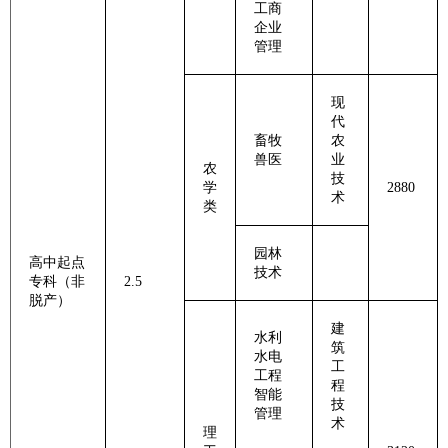
工商
企业
管理
现
代
畜牧
农
兽医
业
农
技
学
2880
术
类
园林
高中起点
技术
专科（非
2.5
脱产）
建
水利
筑
水电
工
工程
程
智能
技
管理
术
理