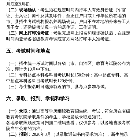
月底至9月初。
（二）现场确认
：考生须在规定时间内持本人有效身份证（军官
证、士兵证）原件及其复印件，至正住户口或工作单位所在地的
市、县招生考试机构报名并现场确认。户口不在本地的外来务工人
员子女，还需提供父母一方的居住证、工作证明。
（三）网上打印准考证
：考生完成网上报名和现场确认后，在规定
时间内登录各省级教育考试院官方网站打印本人准考证。
五、考试时间和地点
（一）招生统一考试时间以各省（市、自治区）教育考试院公布为
准，预计为10月中下旬。
（二）专科起点本科各科目考试时长150分钟；高中起点专科、高
中起点本科各科目考试时长120分钟。
（三）考生报名时可选择就近的市、县考点参加考试。
六、录取、报到、学籍和学习
（一）录取
：通过高等学历继续教育招生统一考试，符合所在省级
教育考试院录取条件的考生，学校发放录取通知书。
各地录取照顾政策可扫描二维码查看，仅供参考，以各地省级考试
院当年公布的为准。
（二）报到
：2026年3月（以录取通知书内要求为准），新生凭录