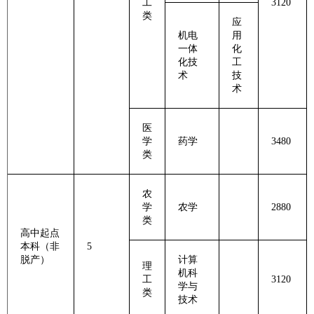
工
3120
类
应
机电
用
一体
化
化技
工
术
技
术
医
学
药学
3480
类
农
学
农学
2880
类
高中起点
本科（非
5
脱产）
计算
理
机科
工
3120
学与
类
技术