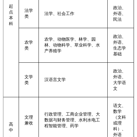
起
政治、
法学
点
法学、社会工作
外语、
类
本
民法
科
政治、
农学、动物医学、林学、园
农学
外语、
林、动物科学、草业科学、水
类
生态学
产养殖学
基础
政治、
文学
外语、
汉语言文学
类
大学语
文
语文、
数学
行政管理、工商企业管理、大
文理
（文科
数据与财务管理、水利水电工
兼收
或理
高
程智能管理、药学
科）、
中
外语