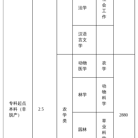
会
法学
工
作
汉语
言文
学
动物
农
医学
学
动
物
林学
科
专科起点
学
本科（非
2.5
农
脱产）
学
2880
类
草
业
园林
科