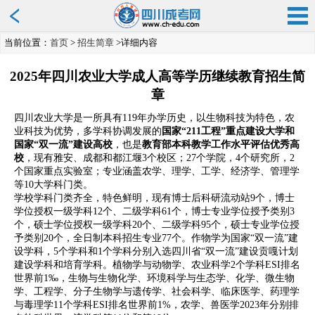
当前位置：
首页
>
招生简章
>详细内容
2025年四川农业大学成人高等学历继续教育招生简
章
四川农业大学是一所具有119年办学历史，以生物科技为特色，农
业科技为优势，多学科协调发展的
国家“211工程”重点建设大学和
国家“双一流”建设高校
，也是
教育部本科教学工作水平评估优秀高
校
，现有雅安、成都和都江堰3个校区；27个学院，4个研究所，2
个国家重点实验室；专业涵盖农学、理学、工学、经济学、管理学
等10大学科门类。
学校学科门类齐全，特色鲜明，现有博士后科研流动站9个，博士
学位授权一级学科12个、二级学科61个，博士专业学位授予类别3
个，硕士学位授权一级学科20个、二级学科95个，硕士专业学位授
予类别20个，全日制本科招生专业77个。作物学为国家“双一流”建
设学科，5个学科和1个学科分别入选四川省“双一流”建设贡嘎计划
建设学科和培育学科。植物学与动物学、农业科学2个学科ESI排名
世界前1‰，生物与生物化学、环境科学与生态学、化学、微生物
学、工程学、分子生物学与遗传学、社会科学、临床医学、药理学
与毒理学11个学科ESI排名世界前1%，农学、兽医学2023年分别排