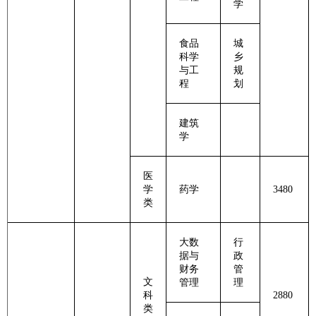
学
食品
城
科学
乡
与工
规
程
划
建筑
学
医
学
药学
3480
类
大数
行
据与
政
财务
管
文
管理
理
科
2880
类