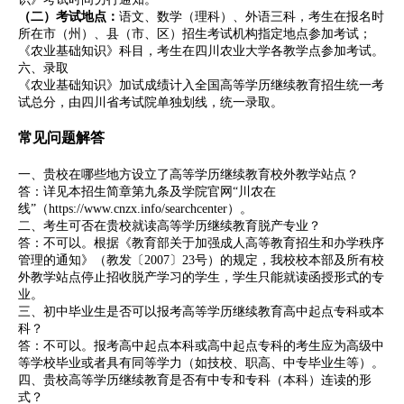
（二）考试地点：
语文、数学（理科）、外语三科，考生在报名时
所在市（州）、县（市、区）招生考试机构指定地点参加考试；
《农业基础知识》科目，考生在四川农业大学各教学点参加考试。
六、录取
《农业基础知识》加试成绩计入全国高等学历继续教育招生统一考
试总分，由四川省考试院单独划线，统一录取。
常见问题解答
一、贵校在哪些地方设立了高等学历继续教育校外教学站点？
答：详见本招生简章第九条及学院官网“川农在
线”（https://www.cnzx.info/searchcenter）。
二、考生可否在贵校就读高等学历继续教育脱产专业？
答：不可以。根据《教育部关于加强成人高等教育招生和办学秩序
管理的通知》（教发〔2007〕23号）的规定，我校校本部及所有校
外教学站点停止招收脱产学习的学生，学生只能就读函授形式的专
业。
三、初中毕业生是否可以报考高等学历继续教育高中起点专科或本
科？
答：不可以。报考高中起点本科或高中起点专科的考生应为高级中
等学校毕业或者具有同等学力（如技校、职高、中专毕业生等）。
四、贵校高等学历继续教育是否有中专和专科（本科）连读的形
式？