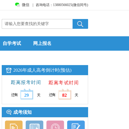
微信
|
咨询电话：13880566025(微信同号)
自学考试
网上报名
2026年成人高考倒计时(预估)
29
82
成考须知