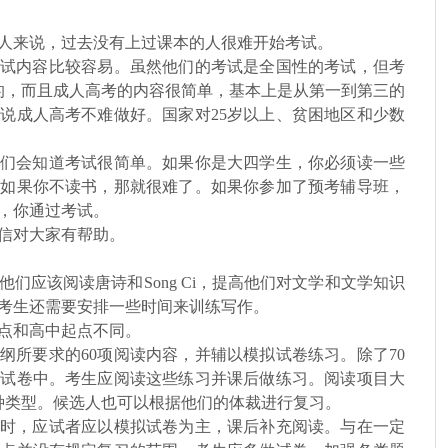
人来说，过去没有上过课本的人很难开始考试。
试内容比较容易。虽然他们的考试是全国性的考试，但考
受的，而且成人高考的内容很简单，基本上是从第一到第三的
说成人高考不难做好。国家对25岁以上、贫困地区和少数
们会知道考试很简单。如果你是大四学生，你必须读一些
说如果你不读书，那就很难了。如果你参加了预考辅导班，
，你通过考试。
信对大家有帮助。
们应该阅读唐诗和Song Ci，提高他们对文学和文学知识
考生还需要安排一些时间来训练写作。
点和高中起点不同。
纲所要求的60项阅读内容，并辅以模拟试卷练习。除了70
统一试卷中。考生应阅读这些练习并课后做练习。阅读项目大
种类型。候选人也可以根据他们的体裁进行复习。
时，应试者应以模拟试卷为主，课后补充阅读。与在一定