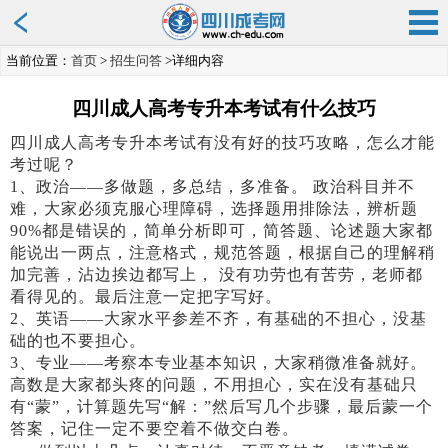
当前位置：
首页
>
招生问答
>详细内容
四川成人高考专升本考试有什么技巧
四川成人高考专升本考试有没有好的技巧攻略，怎么才能
考过呢？
1
、
政治
——多做题，多总结，多准备。 政治科目并不
难，大家必须克服心理障碍，选择题用排除法，辨析题
90%都是错误的，简单分析即可，简答题、论述题大家都
能说出一两点，注意格式，规范答题，根据自己的理解稍
加完善，沾边挨边都写上， 没有功劳也有苦劳，老师都
看得见的。最后注意一定把字写好。
2、英语——大家水平参差不齐，有基础的不担心，没基
础的也不要担心。
3、专业——考察本专业基本知识，大家稍微准备就好。
高数是大家都头疼的问题，不用担心，实在没有基础只
有“蒙”，计算题先写“解：”然后写几个步骤，最后蒙一个
答案，记住一定不要空着不做交白卷。