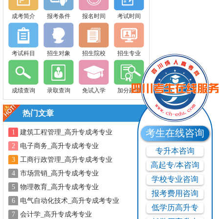
成考简介
报考条件
报名时间
考试时间
考试科目
招生对象
招生院校
招生专业
成绩查询
录取查询
免试入学
加分政策
热门文章
考生在线咨询
1
建筑工程管理_高升专成考专业
2
电子商务_高升专成考专业
专升本咨询
3
工商行政管理_高升专成考专业
高起专/本咨询
4
市场营销_高升专成考专业
学校专业咨询
5
物理教育_高升专成考专业
报考费用咨询
6
电气自动化技术_高升专成考专业
低学历高升专
7
会计学_高升专成考专业