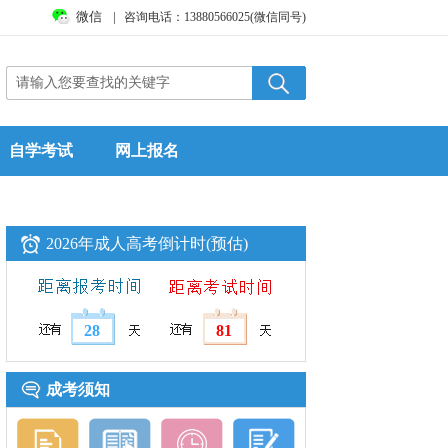
微信
|
咨询电话：13880566025(微信同号)
自学考试
网上报名
2026年成人高考倒计时(预估)
28
81
成考须知