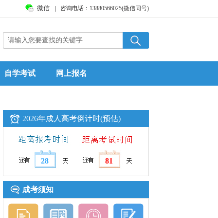
微信
|
咨询电话：13880566025(微信同号)
自学考试
网上报名
2026年成人高考倒计时(预估)
28
81
成考须知