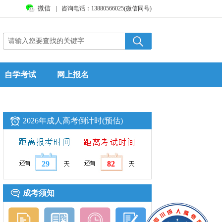
微信
|
咨询电话：13880566025(微信同号)
自学考试
网上报名
2026年成人高考倒计时(预估)
29
82
成考须知