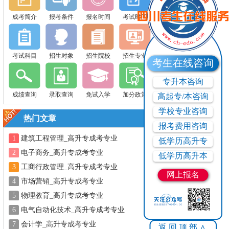
成考简介
报考条件
报名时间
考试时间
考试科目
招生对象
招生院校
招生专业
考生在线咨询
专升本咨询
成绩查询
录取查询
免试入学
加分政策
高起专/本咨询
学校专业咨询
热门文章
报考费用咨询
1
建筑工程管理_高升专成考专业
低学历高升专
2
电子商务_高升专成考专业
低学历高升本
3
工商行政管理_高升专成考专业
网上报名
4
市场营销_高升专成考专业
5
物理教育_高升专成考专业
6
电气自动化技术_高升专成考专业
7
会计学_高升专成考专业
返回顶部∧