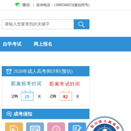
微信
|
咨询电话：13880566025(微信同号)
自学考试
网上报名
2026年成人高考倒计时(预估)
29
82
成考须知